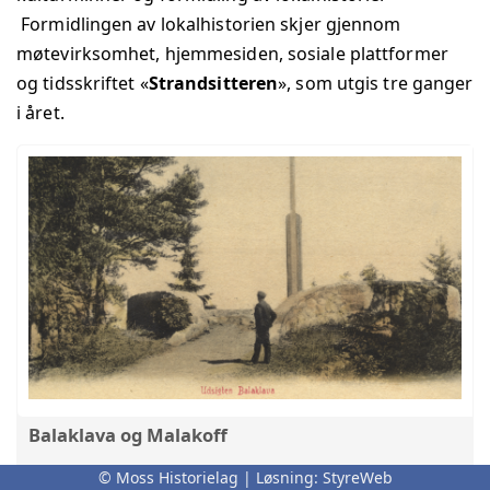
Formidlingen av lokalhistorien skjer gjennom
møtevirksomhet, hjemmesiden, sosiale plattformer
og tidsskriftet «
Strandsitteren
», som utgis tre ganger
i året.
Balaklava og Malakoff
Om navnene Balaklava og Malakoff, Krimkrigen og
© Moss Historielag | Løsning:
StyreWeb