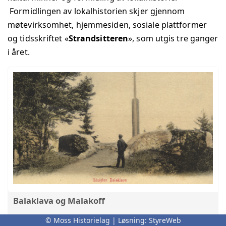
Formidlingen av lokalhistorien skjer gjennom
møtevirksomhet, hjemmesiden, sosiale plattformer
og tidsskriftet «
Strandsitteren
», som utgis tre ganger
i året.
Balaklava og Malakoff
Om navnene Balaklava og Malakoff, Krimkrigen og
© Moss Historielag | Løsning:
StyreWeb