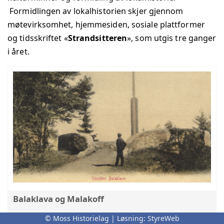
Formidlingen av lokalhistorien skjer gjennom
møtevirksomhet, hjemmesiden, sosiale plattformer
og tidsskriftet «
Strandsitteren
», som utgis tre ganger
i året.
Balaklava og Malakoff
Om navnene Balaklava og Malakoff, Krimkrigen og
© Moss Historielag | Løsning:
StyreWeb