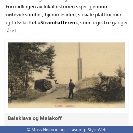
Formidlingen av lokalhistorien skjer gjennom
møtevirksomhet, hjemmesiden, sosiale plattformer
og tidsskriftet «
Strandsitteren
», som utgis tre ganger
i året.
Balaklava og Malakoff
Om navnene Balaklava og Malakoff, Krimkrigen og
© Moss Historielag | Løsning:
StyreWeb