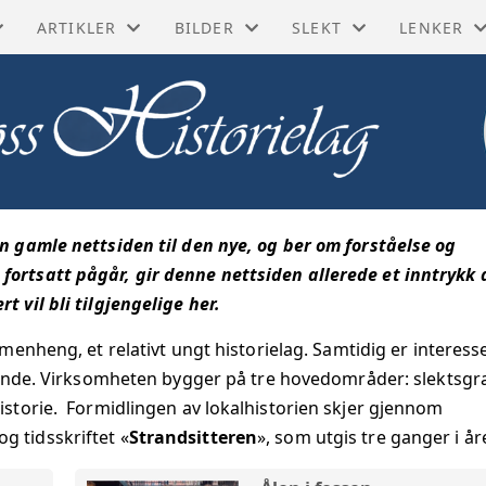
ARTIKLER
BILDER
SLEKT
LENKER
ORISKE BØKER
BIOGRAFIER
GUSTAV LINDMAN
BYGDEBØKER
FØLG OSS
SKE KART
DIVERSE ARTIKLER
KAI LORENTZEN
MATRIKLER OG ADRES
DIGITALA
YTT
FORRETNINGER
KÅRE MOUM
PRAKTISKE LENKER
MOSS BYL
en gamle nettsiden til den nye, og ber om forståelse og
MINNER
FRA INDUSTRIEN
MOSSEFILMER
SLEKTSFORSKNING
MOSSEHI
fortsatt pågår, gir denne nettsiden allerede et inntrykk 
 vil bli tilgjengelige her.
SITTEREN
GATER OG BYGNINGER
POSTKORT
NASJONAL
ammenheng, et relativt ungt historielag. Samtidig er interess
JE
HISTORISKE HENDELSER
TH BACHMANN
NASJONAL
ende.
Virksomheten bygger på tre hovedområder: slektsgr
istorie. Formidlingen av lokalhistorien skjer gjennom
BLIKK
I GAMLE DAGER
DIGITALT
g tidsskriftet «
Strandsitteren
», som utgis tre ganger i år
RIBERT
LAG OG FORENINGER
DIGITALT