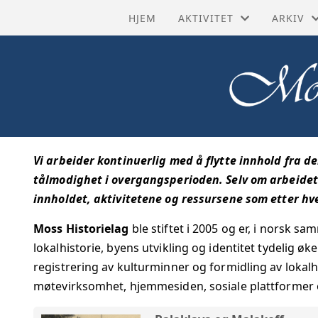
HJEM
AKTIVITET
ARKIV
HISTORISKE RUTER
BYHIST
SISTE NYTT
HISTORI
TURMÅL
KRAFTN
Vi arbeider kontinuerlig med å flytte innhold fra d
AKTIVITETSKALENDER
KULTUR
tålmodighet i overgangsperioden. Selv om arbeidet 
innholdet, aktivitetene og ressursene som etter hvert
GRUPPER
STRAND
Moss Historielag
ble stiftet i 2005 og er, i norsk s
PROSJEKTER
TIDSLIN
lokalhistorie, byens utvikling og identitet tydelig øk
registrering av kulturminner og formidling av lokalh
TILBAKE
møtevirksomhet, hjemmesiden, sosiale plattformer o
TRANSK