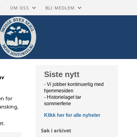
OM OSS
BLI MEDLEM
 PÅ FACEBOOK
GRASROTANDEL
ENKELTMEDLEM 350,- (VIPPS/MANUELT
SEBØKER
RKIVET
MOSS HISTORIELAG
FAMILIEMEDLEM +150,- (VIPPS/MANUE
EKSIKON
NETTBUTIKK
STORIEN
TA KONTAKT
Siste nytt
av
- Vi jobber kontinuerlig med
BIBLIOTEKET MOSS
VEDTEKTER
hjemmesiden
- Historielaget tar
en for
BIBLIOTEKET RYGGE
VÅRE ÆRESMEDLEMMER
sommerferie
ansking,
Klikk her for alle nyheter
 MUSEUM MOSS
ÅRSMELDINGER
et.
Søk i arkivet
 MUSEUM RYGGE
STYRET