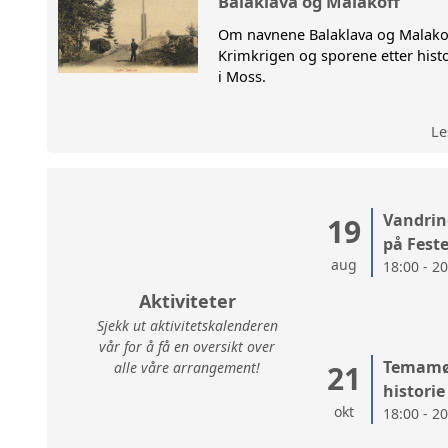
Balaklava og Malakoff
Om navnene Balaklava og Malako
VANDRI
Krimkrigen og sporene etter hist
i Moss.
Le
Vandrin
19
på Fest
aug
18:00 - 2
Aktiviteter
Sjekk ut aktivitetskalenderen
vår for å få en oversikt over
Temamøt
alle våre arrangement!
21
historie
okt
18:00 - 2