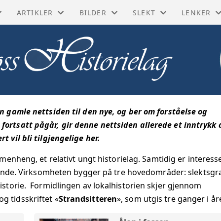
ARTIKLER
BILDER
SLEKT
LENKER
ORISKE BØKER
BIOGRAFIER
GUSTAV LINDMAN
BYGDEBØKER
FØLG OSS
SKE KART
DIVERSE ARTIKLER
KAI LORENTZEN
MATRIKLER OG ADRES
DIGITALA
YTT
FORRETNINGER
KÅRE MOUM
PRAKTISKE LENKER
MOSS BYL
en gamle nettsiden til den nye, og ber om forståelse og
MINNER
FRA INDUSTRIEN
MOSSEFILMER
SLEKTSFORSKNING
MOSSEHI
fortsatt pågår, gir denne nettsiden allerede et inntrykk 
 vil bli tilgjengelige her.
SITTEREN
GATER OG BYGNINGER
POSTKORT
NASJONAL
ammenheng, et relativt ungt historielag. Samtidig er interess
JE
HISTORISKE HENDELSER
TH BACHMANN
NASJONAL
ende.
Virksomheten bygger på tre hovedområder: slektsgr
istorie. Formidlingen av lokalhistorien skjer gjennom
BLIKK
I GAMLE DAGER
DIGITALT
g tidsskriftet «
Strandsitteren
», som utgis tre ganger i år
RIBERT
LAG OG FORENINGER
DIGITALT