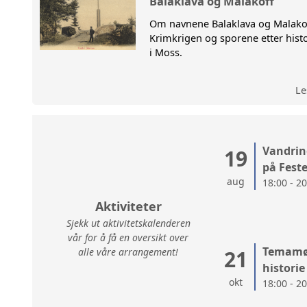
Balaklava og Malakoff
Om navnene Balaklava og Malako
VANDRI
Krimkrigen og sporene etter hist
i Moss.
Le
Vandrin
19
på Fest
aug
18:00 - 2
Aktiviteter
Sjekk ut aktivitetskalenderen
vår for å få en oversikt over
Temamøt
alle våre arrangement!
21
historie
okt
18:00 - 2