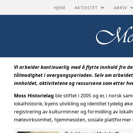
HJEM
AKTIVITET
ARKIV
HISTORISKE RUTER
BYHIST
SISTE NYTT
HISTORI
TURMÅL
KRAFTN
Vi arbeider kontinuerlig med å flytte innhold fra d
AKTIVITETSKALENDER
KULTUR
tålmodighet i overgangsperioden. Selv om arbeidet 
innholdet, aktivitetene og ressursene som etter hvert
GRUPPER
STRAND
Moss Historielag
ble stiftet i 2005 og er, i norsk s
PROSJEKTER
TIDSLIN
lokalhistorie, byens utvikling og identitet tydelig øk
registrering av kulturminner og formidling av lokalh
TILBAKE
møtevirksomhet, hjemmesiden, sosiale plattformer o
TRANSK