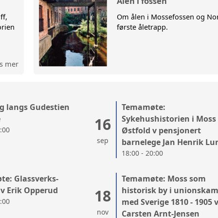
Ålen i fossen
ff,
Om ålen i Mossefossen og No
NGER
BYGGTEKN
orien
første åletrapp.
ØSTFOLD 
s mer
LANDSLAG
MOSS BY-
g langs Gudestien
Temamøte:
MOSSEBIB
e
Sykehushistorien i Moss
16
0:00
Østfold v pensjonert
sep
barnelege Jan Henrik Lu
RYGGE M
18:00 - 20:00
e: Glassverks-
Temamøte: Moss som
 v Erik Opperud
historisk by i unionska
18
0:00
med Sverige 1810 - 1905 
nov
Carsten Arnt-Jensen