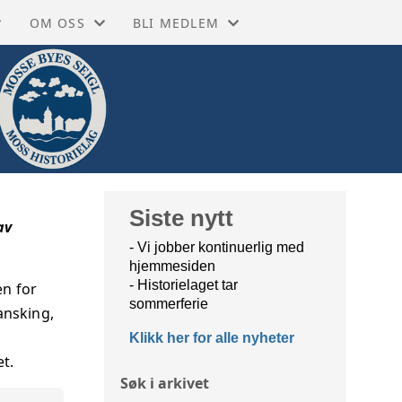
OM OSS
BLI MEDLEM
 PÅ FACEBOOK
GRASROTANDEL
ENKELTMEDLEM 350,- (VIPPS/MANUELT
SEBØKER
RKIVET
MOSS HISTORIELAG
FAMILIEMEDLEM +150,- (VIPPS/MANUE
EKSIKON
NETTBUTIKK
STORIEN
TA KONTAKT
Siste nytt
av
- Vi jobber kontinuerlig med
BIBLIOTEKET MOSS
VEDTEKTER
hjemmesiden
- Historielaget tar
en for
BIBLIOTEKET RYGGE
VÅRE ÆRESMEDLEMMER
sommerferie
ansking,
Klikk her for alle nyheter
 MUSEUM MOSS
ÅRSMELDINGER
et.
Søk i arkivet
 MUSEUM RYGGE
STYRET