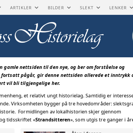
ARTIKLER
BILDER
SLEKT
LENKER
ORISKE BØKER
BIOGRAFIER
GUSTAV LINDMAN
BYGDEBØKER
FØLG OSS
SKE KART
DIVERSE ARTIKLER
KAI LORENTZEN
MATRIKLER OG ADRES
DIGITALA
YTT
FORRETNINGER
KÅRE MOUM
PRAKTISKE LENKER
MOSS BYL
en gamle nettsiden til den nye, og ber om forståelse og
MINNER
FRA INDUSTRIEN
MOSSEFILMER
SLEKTSFORSKNING
MOSSEHI
fortsatt pågår, gir denne nettsiden allerede et inntrykk 
 vil bli tilgjengelige her.
SITTEREN
GATER OG BYGNINGER
POSTKORT
NASJONAL
ammenheng, et relativt ungt historielag. Samtidig er interess
JE
HISTORISKE HENDELSER
TH BACHMANN
NASJONAL
ende.
Virksomheten bygger på tre hovedområder: slektsgr
istorie. Formidlingen av lokalhistorien skjer gjennom
BLIKK
I GAMLE DAGER
DIGITALT
g tidsskriftet «
Strandsitteren
», som utgis tre ganger i år
RIBERT
LAG OG FORENINGER
DIGITALT