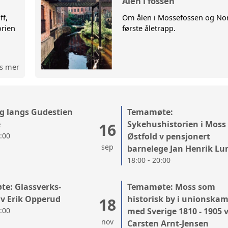
Ålen i fossen
ff,
Om ålen i Mossefossen og No
NGER
BYGGTEKN
orien
første åletrapp.
ØSTFOLD 
s mer
LANDSLAG
MOSS BY-
g langs Gudestien
Temamøte:
MOSSEBIB
e
Sykehushistorien i Moss
16
0:00
Østfold v pensjonert
sep
barnelege Jan Henrik Lu
RYGGE M
18:00 - 20:00
e: Glassverks-
Temamøte: Moss som
 v Erik Opperud
historisk by i unionska
18
0:00
med Sverige 1810 - 1905 
nov
Carsten Arnt-Jensen