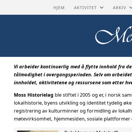
HJEM
AKTIVITET
ARKIV
HISTORISKE RUTER
BYHIST
SISTE NYTT
HISTORI
TURMÅL
KRAFTN
Vi arbeider kontinuerlig med å flytte innhold fra d
AKTIVITETSKALENDER
KULTUR
tålmodighet i overgangsperioden. Selv om arbeidet 
innholdet, aktivitetene og ressursene som etter hvert
GRUPPER
STRAND
Moss Historielag
ble stiftet i 2005 og er, i norsk s
PROSJEKTER
TIDSLIN
lokalhistorie, byens utvikling og identitet tydelig øk
registrering av kulturminner og formidling av lokalh
TILBAKE
møtevirksomhet, hjemmesiden, sosiale plattformer o
TRANSK