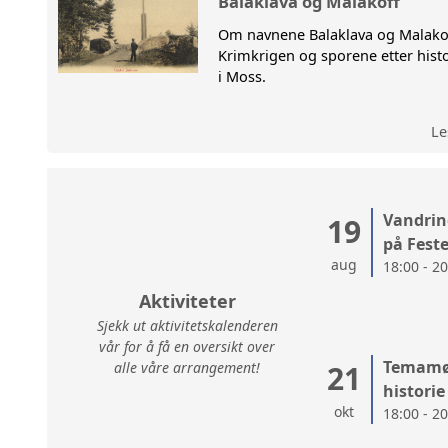
Balaklava og Malakoff
Om navnene Balaklava og Malako
VANDRI
Krimkrigen og sporene etter hist
i Moss.
Le
Vandrin
19
på Fest
aug
18:00 - 2
Aktiviteter
Sjekk ut aktivitetskalenderen
vår for å få en oversikt over
Temamøt
alle våre arrangement!
21
historie
okt
18:00 - 2