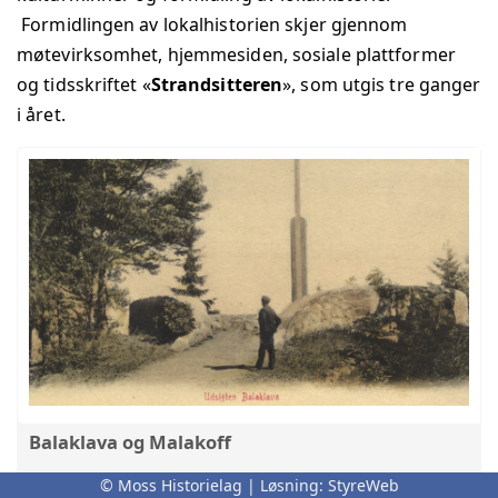
Formidlingen av lokalhistorien skjer gjennom
møtevirksomhet, hjemmesiden, sosiale plattformer
og tidsskriftet «
Strandsitteren
», som utgis tre ganger
i året.
Balaklava og Malakoff
Om navnene Balaklava og Malakoff, Krimkrigen og
© Moss Historielag | Løsning:
StyreWeb