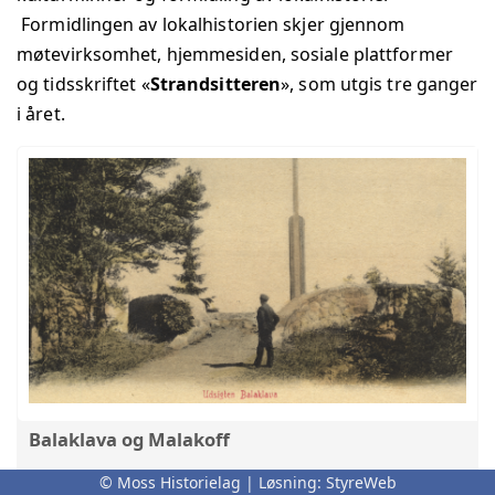
Formidlingen av lokalhistorien skjer gjennom
møtevirksomhet, hjemmesiden, sosiale plattformer
og tidsskriftet «
Strandsitteren
», som utgis tre ganger
i året.
Balaklava og Malakoff
Om navnene Balaklava og Malakoff, Krimkrigen og
© Moss Historielag | Løsning:
StyreWeb