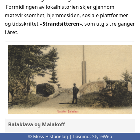
Formidlingen av lokalhistorien skjer gjennom
møtevirksomhet, hjemmesiden, sosiale plattformer
og tidsskriftet «
Strandsitteren
», som utgis tre ganger
i året.
Balaklava og Malakoff
Om navnene Balaklava og Malakoff, Krimkrigen og
© Moss Historielag | Løsning:
StyreWeb