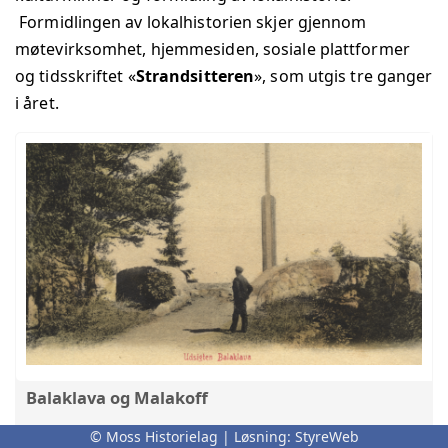
Formidlingen av lokalhistorien skjer gjennom
møtevirksomhet, hjemmesiden, sosiale plattformer
og tidsskriftet «
Strandsitteren
», som utgis tre ganger
i året.
Balaklava og Malakoff
Om navnene Balaklava og Malakoff, Krimkrigen og
© Moss Historielag | Løsning:
StyreWeb