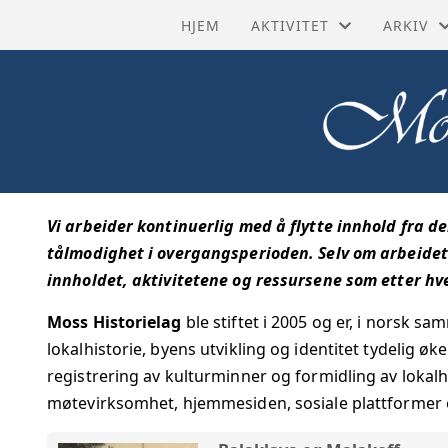
HJEM
AKTIVITET
ARKIV
HISTORISKE RUTER
BYHIST
SISTE NYTT
HISTORI
TURMÅL
KRAFTN
Vi arbeider kontinuerlig med å flytte innhold fra d
AKTIVITETSKALENDER
KULTUR
tålmodighet i overgangsperioden. Selv om arbeidet 
innholdet, aktivitetene og ressursene som etter hvert
GRUPPER
STRAND
Moss Historielag
ble stiftet i 2005 og er, i norsk s
PROSJEKTER
TIDSLIN
lokalhistorie, byens utvikling og identitet tydelig øk
registrering av kulturminner og formidling av lokalh
TILBAKE
møtevirksomhet, hjemmesiden, sosiale plattformer o
TRANSK