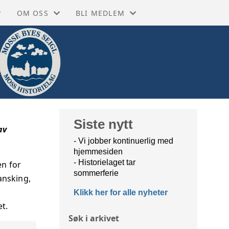
OM OSS
BLI MEDLEM
 PÅ FACEBOOK
GRASROTANDEL
ENKELTMEDLEM 350,- (VIPPS/MANUELT
SEBØKER
RKIVET
MOSS HISTORIELAG
FAMILIEMEDLEM +150,- (VIPPS/MANUE
EKSIKON
NETTBUTIKK
STORIEN
TA KONTAKT
Siste nytt
av
- Vi jobber kontinuerlig med
BIBLIOTEKET MOSS
VEDTEKTER
hjemmesiden
- Historielaget tar
en for
BIBLIOTEKET RYGGE
VÅRE ÆRESMEDLEMMER
sommerferie
ansking,
Klikk her for alle nyheter
 MUSEUM MOSS
ÅRSMELDINGER
et.
Søk i arkivet
 MUSEUM RYGGE
STYRET