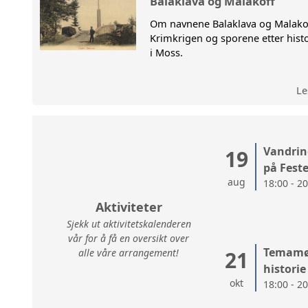
Balaklava og Malakoff
Om navnene Balaklava og Malako
VANDRI
Krimkrigen og sporene etter hist
i Moss.
Le
Vandrin
19
på Fest
aug
18:00 - 2
Aktiviteter
Sjekk ut aktivitetskalenderen
vår for å få en oversikt over
Temamøt
alle våre arrangement!
21
historie
okt
18:00 - 2