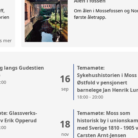
Ålen i fossen
ff,
Om ålen i Mossefossen og No
NGER
BYGGTEKN
orien
første åletrapp.
ØSTFOLD 
s mer
LANDSLAG
MOSS BY-
g langs Gudestien
Temamøte:
MOSSEBIB
e
Sykehushistorien i Moss
16
0:00
Østfold v pensjonert
sep
barnelege Jan Henrik Lu
RYGGE M
18:00 - 20:00
e: Glassverks-
Temamøte: Moss som
 v Erik Opperud
historisk by i unionska
18
0:00
med Sverige 1810 - 1905 
nov
Carsten Arnt-Jensen