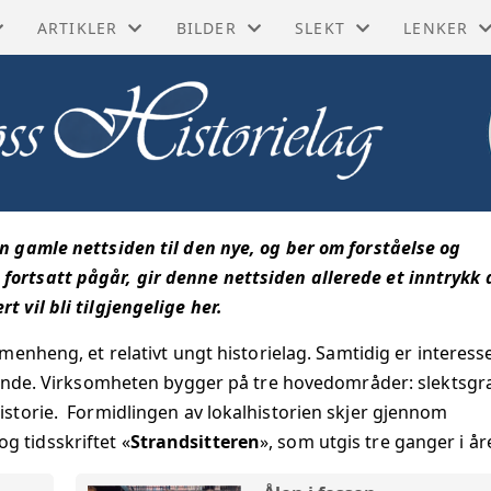
ARTIKLER
BILDER
SLEKT
LENKER
ORISKE BØKER
BIOGRAFIER
GUSTAV LINDMAN
BYGDEBØKER
FØLG OSS
SKE KART
DIVERSE ARTIKLER
KAI LORENTZEN
MATRIKLER OG ADRES
DIGITALA
YTT
FORRETNINGER
KÅRE MOUM
PRAKTISKE LENKER
MOSS BYL
en gamle nettsiden til den nye, og ber om forståelse og
MINNER
FRA INDUSTRIEN
MOSSEFILMER
SLEKTSFORSKNING
MOSSEHI
fortsatt pågår, gir denne nettsiden allerede et inntrykk 
 vil bli tilgjengelige her.
SITTEREN
GATER OG BYGNINGER
POSTKORT
NASJONAL
ammenheng, et relativt ungt historielag. Samtidig er interess
JE
HISTORISKE HENDELSER
TH BACHMANN
NASJONAL
ende.
Virksomheten bygger på tre hovedområder: slektsgr
istorie. Formidlingen av lokalhistorien skjer gjennom
BLIKK
I GAMLE DAGER
DIGITALT
g tidsskriftet «
Strandsitteren
», som utgis tre ganger i år
RIBERT
LAG OG FORENINGER
DIGITALT