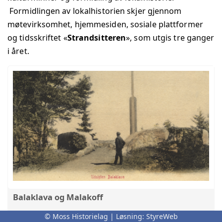
Formidlingen av lokalhistorien skjer gjennom
møtevirksomhet, hjemmesiden, sosiale plattformer
og tidsskriftet «
Strandsitteren
», som utgis tre ganger
i året.
Balaklava og Malakoff
Om navnene Balaklava og Malakoff, Krimkrigen og
© Moss Historielag | Løsning:
StyreWeb