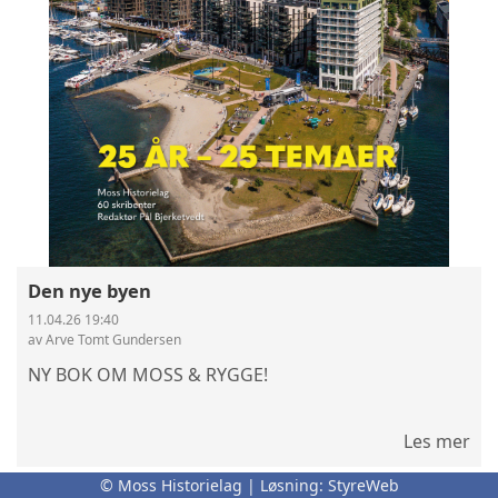
Den nye byen
11.04.26 19:40
av Arve Tomt Gundersen
NY BOK OM MOSS & RYGGE!
Les mer
© Moss Historielag | Løsning:
StyreWeb