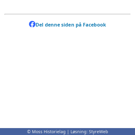
Del denne siden på Facebook
© Moss Historielag | Løsning:
StyreWeb