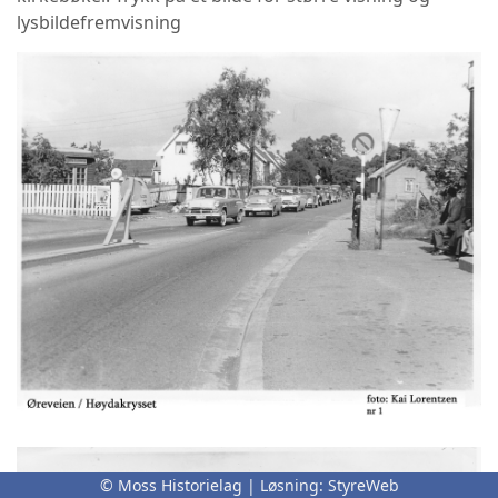
lysbildefremvisning
© Moss Historielag | Løsning:
StyreWeb