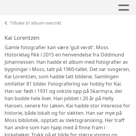
Tilbake til album-oversikt
Kai Lorentzen
Gamle fotografier kan være ‘gull verdt’. Moss
Historielag fikk i 2015 en henvendelse fra Oddmund
Johannessen. Han hadde et album med fotografier av
bygninger i Moss, tatt på 1960-tallet. Det var svogeren,
Kai Lorentzen, som hadde tatt bildene. Samlingen
omfatter 81 bilder. Fotografering var hobby for Kai.
Han var født i 1931 og vokste opp på Skarmyra, der
han bodde hele livet. Han jobbet i 20 år på Helly
Hansen, senere for Løken. Kai hadde stor interesse for
historie, både lokalt og for slekten. Han var mye på
Moss bibliotek, opptatt av slektsgransking. Her traff
han andre som han hjalp med å finne fram i
kirkebøker. Trykk på et bilde for større visning og