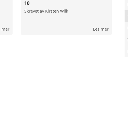
10
NGER
BYGGTEKN
Skrevet av Kirsten Wiik
ØSTFOLD 
s mer
Les mer
LANDSLAG
MOSS BY-
MOSSEBIB
RYGGE M