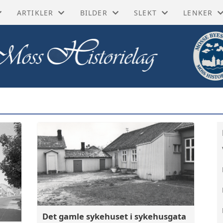
ARTIKLER
BILDER
SLEKT
LENKER
ORISKE BØKER
BIOGRAFIER
GUSTAV LINDMAN
BYGDEBØKER
FØLG OSS
SKE KART
DIVERSE ARTIKLER
KAI LORENTZEN
MATRIKLER OG ADRES
DIGITALA
YTT
FORRETNINGER
KÅRE MOUM
PRAKTISKE LENKER
MOSS BYL
MINNER
FRA INDUSTRIEN
MOSSEFILMER
SLEKTSFORSKNING
MOSSEHI
SITTEREN
GATER OG BYGNINGER
POSTKORT
NASJONAL
JE
HISTORISKE HENDELSER
TH BACHMANN
NASJONAL
BLIKK
I GAMLE DAGER
DIGITALT
Det gamle sykehuset i sykehusgata
RIBERT
LAG OG FORENINGER
DIGITALT