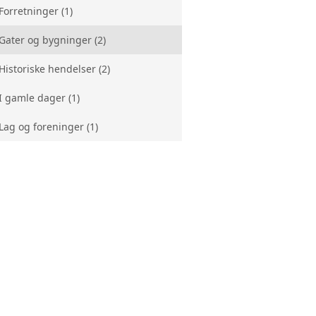
Forretninger (1)
ISK ARKIV
Gater og bygninger (2)
HISTORIELAG
Historiske hendelser (2)
ET FOR LOKALHISTORIE
I gamle dager (1)
Lag og foreninger (1)
 OG INDUSTRIMUSEUM
LIOTEKENE
USEUM