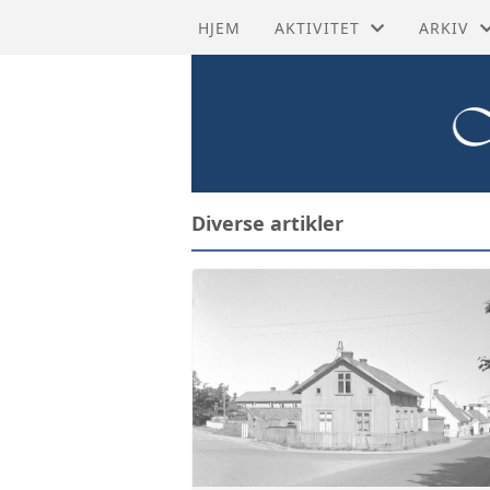
HJEM
AKTIVITET
ARKIV
HISTORISKE RUTER
BYHIST
SISTE NYTT
HISTORI
TURMÅL
KRAFTN
Diverse artikler
AKTIVITETSKALENDER
KULTUR
GRUPPER
STRAND
PROSJEKTER
TIDSLIN
TILBAKE
TRANSK