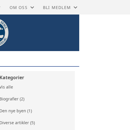
OM OSS
BLI MEDLEM
 PÅ FACEBOOK
GRASROTANDEL
ENKELTMEDLEM 350,- (VIPPS/MANUELT
SEBØKER
RKIVET
MOSS HISTORIELAG
FAMILIEMEDLEM +150,- (VIPPS/MANUE
EKSIKON
NETTBUTIKK
STORIEN
TA KONTAKT
Kategorier
BIBLIOTEKET MOSS
VEDTEKTER
Vis alle
BIBLIOTEKET RYGGE
VÅRE ÆRESMEDLEMMER
Biografier (2)
Den nye byen (1)
 MUSEUM MOSS
ÅRSMELDINGER
Diverse artikler (5)
 MUSEUM RYGGE
STYRET