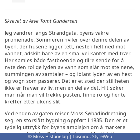
Skrevet av Arve Tomt Gundersen
Jeg vandrer langs Strandgata, byens vakre
promenade. Sommeren hviler over denne delen av
byen, der husene ligger tett, nesten helt ned mot
vannet, adskilt bare av en smal vei kantet med trær.
Her samles både fastboende og tilreisende for å
nyte den rolige lyden av vann som slår mot steinene,
summingen av samtaler – og iblant lyden av en hest
og vogn som passerer. Det er et sted der stillheten
ikke er fravær av liv, men en del av det. Hit søker
man når man vil trekke pusten, finne ro og hente
krefter etter ukens slit.
Ved enden av gaten reiser Moss Søbadindretning
seg, en storslått bygning oppført i 1835. Den er et
tydelig uttrykk for byens ambisjon om å markere
seg som badeby. Beliggenheten er ideell: lett
© Moss Historielag | Løsning:
StyreWeb